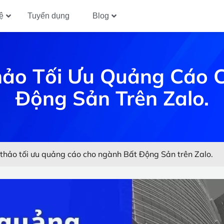
ệ
Tuyển dụng
Blog
Thảo Tối Ưu Quảng Cáo 
Động Sản Trên Zalo.
 thảo tối ưu quảng cáo cho ngành Bất Động Sản trên Zalo.