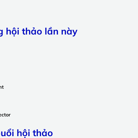
g hội thảo lần này
ht
ector
uổi hội thảo