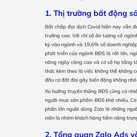
1. Thị trường bất động s
Bất chấp đại dịch Covid hiện nay vẫn 
trưởng cao. Với chỉ số ấn tượng về ngà
ký vào ngành và 19,6% số doanh nghiệp 
phát triển của ngành BĐS là rất lớn, ng
năng ngày càng cao và cơ sở hạ tầng tố
thức kèm theo là việc không thể không c
đầu cơ đất đai gây biến động không nh
Xu hướng truyền thông BĐS cũng có nhiều
người mua sản phẩm BĐS khá nhiều. Cơ hộ
phần lớn người dùng Zalo là những ngườ
niên là nhóm khách hàng tiềm năng trọng
2. Tổng quan Zalo Ads v