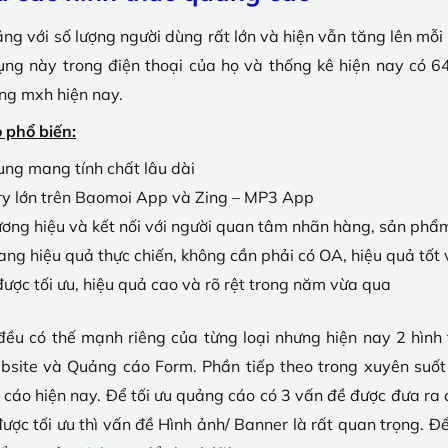
ăng với số lượng người dùng rất lớn và hiện vẫn tăng lên mỗ
ụng này trong điện thoại của họ và thống kê hiện nay có 6
ảng mxh hiện nay.
 phổ biến:
ng mang tính chất lâu dài
ory lớn trên Baomoi App và Zing – MP3 App
ơng hiệu và kết nối với người quan tâm nhãn hàng, sản phẩ
ang hiệu quả thực chiến, không cần phải có OA, hiệu quả tốt
ược tối ưu, hiệu quả cao và rõ rệt trong năm vừa qua
 đều có thế mạnh riêng của từng loại nhưng hiện nay 2 hình
site và Quảng cáo Form. Phần tiếp theo trong xuyên suốt 
g cáo hiện nay. Để tối ưu quảng cáo có 3 vấn đề được đưa ra đ
được tối ưu thì vấn đề Hình ảnh/ Banner là rất quan trọng. 