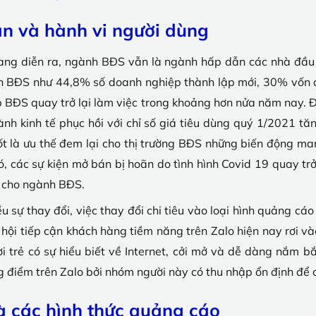
ản và hành vi người dùng
đang diễn ra, ngành BĐS vẫn là ngành hấp dẫn các nhà đầu
nh BĐS như 44,8% số doanh nghiệp thành lập mới, 30% vốn đầ
BĐS quay trở lại làm việc trong khoảng hơn nửa năm nay. Đ
ành kinh tế phục hồi với chỉ số giá tiêu dùng quý 1/2021 t
t là ưu thế đem lại cho thị trường BĐS những biến động ma
ó, các sự kiện mở bán bị hoãn do tình hình Covid 19 quay tr
ỏ cho ngành BĐS.
 sự thay đổi, việc thay đổi chi tiêu vào loại hình quảng cá
i tiếp cận khách hàng tiềm năng trên Zalo hiện nay rơi vào 
i trẻ có sự hiểu biết về Internet, cởi mở và dễ dàng nắm b
 điểm trên Zalo bởi nhóm người này có thu nhập ổn định để c
à các hình thức quảng cáo