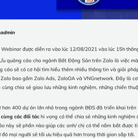
:
admin
ình Webinar được diễn ra vào lúc 12/08/2021 vào lúc 15h th
i Ưu quảng cáo cho ngành Bất Động Sản trên Zalo là việc 
g cáo sẽ có cơ hội tìm hiểu thêm nhiều thông tin và giải ph
ái Zalo bao gồm Zalo Ads, ZaloOA và VNGnetwork. Đây là cơ
cùng chia sẻ giao lưu những kinh nghiệm, những chiến thuật 
ừ hơn 400 dự án lớn nhỏ trong ngành BĐS đã triển khai trên
cùng các đối tác
hi vọng có thể chia sẻ những kinh nghiệm đ
ảo này sẽ phần nào giúp các anh/ chị có thể nắm bắt được tì
ó mọi người sẽ tối ưu hiệu quả hơn trong thời gian sắp tới.