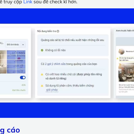
ể truy cập
Link
sau để check kĩ hơn.
ng cáo