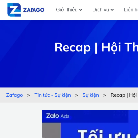
Giới thiệu
Dịch vụ
Liên h
Recap | Hội 
Zafago
>
Tin tức - Sự kiện
>
Sự kiện
>
Recap | Hội