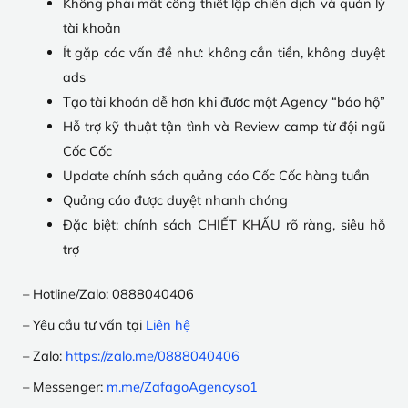
Không phải mất công thiết lập chiến dịch và quản lý
tài khoản
Ít gặp các vấn đề như: không cắn tiền, không duyệt
ads
Tạo tài khoản dễ hơn khi đươc một Agency “bảo hộ”
Hỗ trợ kỹ thuật tận tình và Review camp từ đội ngũ
Cốc Cốc
Update chính sách quảng cáo Cốc Cốc hàng tuần
Quảng cáo được duyệt nhanh chóng
Đặc biệt: chính sách CHIẾT KHẤU rõ ràng, siêu hỗ
trợ
– Hotline/Zalo: 0888040406
– Yêu cầu tư vấn tại
Liên hệ
– Zalo:
https://zalo.me/0888040406
– Messenger:
m.me/ZafagoAgencyso1