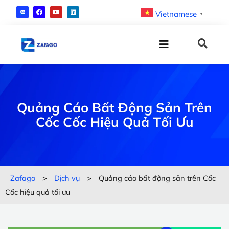
Vietnamese
▼
Quảng Cáo Bất Động Sản Trên
Cốc Cốc Hiệu Quả Tối Ưu
Zafago
>
Dịch vụ
>
Quảng cáo bất động sản trên Cốc
Cốc hiệu quả tối ưu