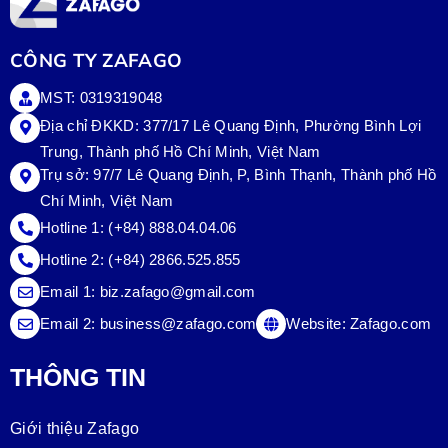
CÔNG TY ZAFAGO
MST: 0319319048
Địa chỉ ĐKKD: 377/17 Lê Quang Định, Phường Bình Lợi
Trung, Thành phố Hồ Chí Minh, Việt Nam
Trụ sở:
97/7 Lê Quang Định, P, Bình Thạnh, Thành phố Hồ
Chí Minh, Việt Nam
Hotline 1:
(+84) 888.04.04.06
Hotline 2:
(+84) 2866.525.855
Email 1:
biz.zafago@gmail.com
Email 2:
business@zafago.com
Website:
Zafago.com
THÔNG TIN
Giới thiệu Zafago