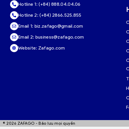
Hotline 1:
(+84) 888.04.04.06
Hotline 2:
(+84) 2866.525.855
C
Email 1:
biz.zafago@gmail.com
C
Email 2:
business@zafago.com
C
Website:
Zafago.com
C
C
C
T
H
C
F
© 2026 ZAFAGO - Bảo lưu mọi quyền