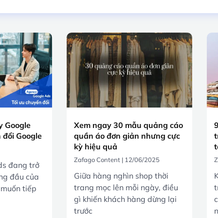
 Google
Xem ngay 30 mẫu quảng cáo
9
 đổi Google
quần áo đơn giản nhưng cực
t
kỳ hiệu quả
t
Zafago Content
12/06/2025
Z
s đang trở
Giữa hàng nghìn shop thời
K
ng đầu của
trang mọc lên mỗi ngày, điều
t
 muốn tiếp
gì khiến khách hàng dừng lại
c
trước
n