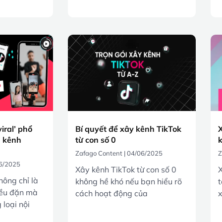
viral’ phổ
Bí quyết để xây kênh TikTok
X
g kênh
từ con số 0
k
Zafago Content
04/06/2025
Z
6/2025
Xây kênh TikTok từ con số 0
X
hông chỉ là
không hề khó nếu bạn hiểu rõ
t
đều đặn mà
cách hoạt động của
x
loại nội