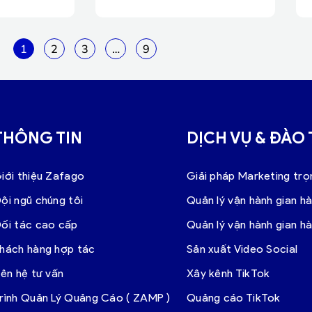
1
2
3
…
9
THÔNG TIN
DỊCH VỤ & ĐÀO
iới thiệu Zafago
Giải pháp Marketing trọ
ội ngũ chúng tôi
Quản lý vận hành gian h
ối tác cao cấp
Quản lý vận hành gian h
hách hàng hợp tác
Sản xuất Video Social
iên hệ tư vấn
Xây kênh TikTok
rình Quản Lý Quảng Cáo ( ZAMP )
Quảng cáo TikTok