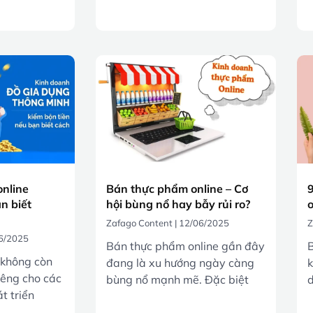
online
Bán thực phẩm online – Cơ
n biết
hội bùng nổ hay bẫy rủi ro?
o
Zafago Content
12/06/2025
Z
6/2025
Bán thực phẩm online gần đây
B
 không còn
đang là xu hướng ngày càng
k
iêng cho các
bùng nổ mạnh mẽ. Đặc biệt
d
t triển