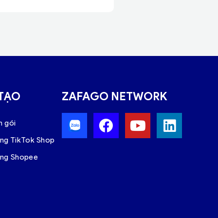
 TẠO
ZAFAGO NETWORK
n gói
àng TikTok Shop
àng Shopee