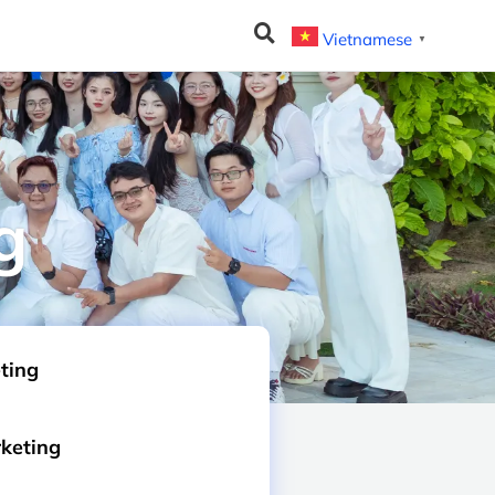
Vietnamese
▼
g
ting
rketing