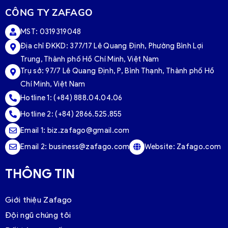
CÔNG TY ZAFAGO
MST: 0319319048
Địa chỉ ĐKKD: 377/17 Lê Quang Định, Phường Bình Lợi
Trung, Thành phố Hồ Chí Minh, Việt Nam
Trụ sở:
97/7 Lê Quang Định, P, Bình Thạnh, Thành phố Hồ
Chí Minh, Việt Nam
Hotline 1:
(+84) 888.04.04.06
Hotline 2:
(+84) 2866.525.855
Email 1:
biz.zafago@gmail.com
Email 2:
business@zafago.com
Website:
Zafago.com
THÔNG TIN
Giới thiệu Zafago
Đội ngũ chúng tôi