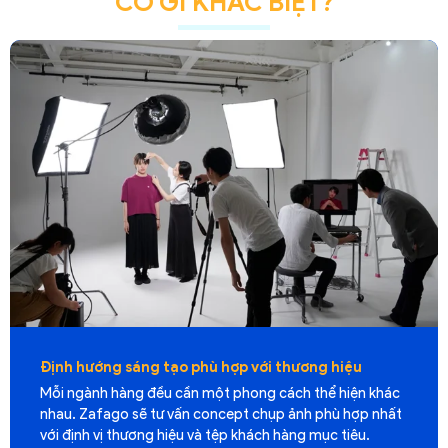
CÓ GÌ KHÁC BIỆT?
sáng tạo phù hợp với thương hiệu
Thiết bị chuyê
ng đều cần một phong cách thể hiện khác
Trang bị đầy đủ 
 sẽ tư vấn concept chụp ảnh phù hợp nhất
phông nền, phục
hương hiệu và tệp khách hàng mục tiêu.
phẩm PR, đăng w