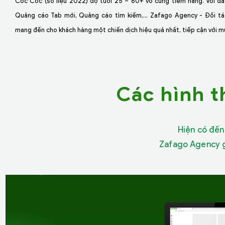
Cốc Cốc (số liệu 2022) độ tuổi 25 – 60+ vô cùng tiềm năng. Với đa
Quảng cáo Tab mới, Quảng cáo tìm kiếm,... Zafago Agency - Đối t
mang đến cho khách hàng một chiến dịch hiệu quả nhất, tiếp cận với mụ
Các hình 
Hiện có đến
Zafago Agency gi