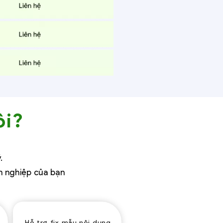
ôi?
.
h nghiệp của bạn
Hỗ trợ fix mẫu nội dung