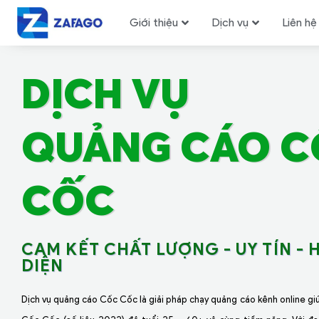
Giới thiệu
Dịch vụ
Liên hệ
DỊCH VỤ
QUẢNG CÁO C
CỐC
CAM KẾT CHẤT LƯỢNG - UY TÍN - 
DIỆN
Dịch vụ quảng cáo Cốc Cốc là giải pháp chạy quảng cáo kênh online gi