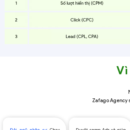
Vì
Zafago Agency s
Đội ngũ nhân sự
Chạy
Duyệt camp Ads và giúp