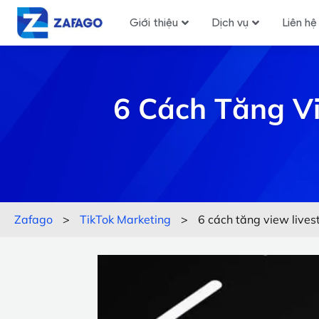
Giới thiệu
Dịch vụ
Liên hệ
6 Cách Tăng Vi
Zafago
>
TikTok Marketing
>
6 cách tăng view lives