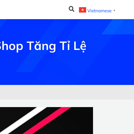
Vietnamese
▼
Shop Tăng Tỉ Lệ
ả