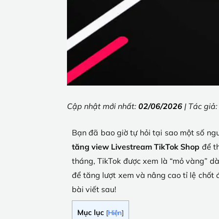
Cập nhật mới nhất:
02/06/2026
| Tác giả
Bạn đã bao giờ tự hỏi tại sao một số n
tăng view Livestream TikTok Shop
để th
tháng, TikTok được xem là “mỏ vàng” dàn
để tăng lượt xem và nâng cao tỉ lệ chốt
bài viết sau!
Mục lục
[
Hiện
]