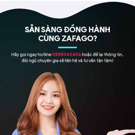
SẴN SÀNG ĐỒNG HÀNH
SẴN SÀNG ĐỒNG HÀNH
SẴN SÀNG ĐỒNG HÀNH
SẴN SÀNG ĐỒNG HÀNH
SẴN SÀNG ĐỒNG HÀNH
CÙNG ZAFAGO?
CÙNG ZAFAGO?
CÙNG ZAFAGO?
CÙNG ZAFAGO?
CÙNG ZAFAGO?
Hãy gọi ngay hotline
0888040406
hoặc để lại thông tin,
đội ngũ chuyên gia sẽ liên hệ và tư vấn tận tâm!