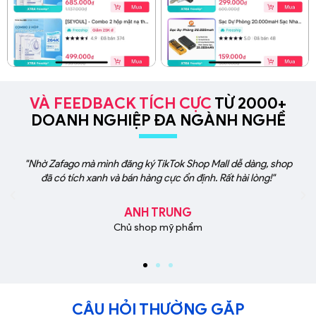
VÀ FEEDBACK TÍCH CỰC
TỪ 2000+
DOANH NGHIỆP ĐA NGÀNH NGHỀ
"Nhờ Zafago mà mình đăng ký TikTok Shop Mall dễ dàng, shop
đã có tích xanh và bán hàng cực ổn định. Rất hài lòng!"
ANH TRUNG
Chủ shop mỹ phẩm
CÂU HỎI THƯỜNG GẶP