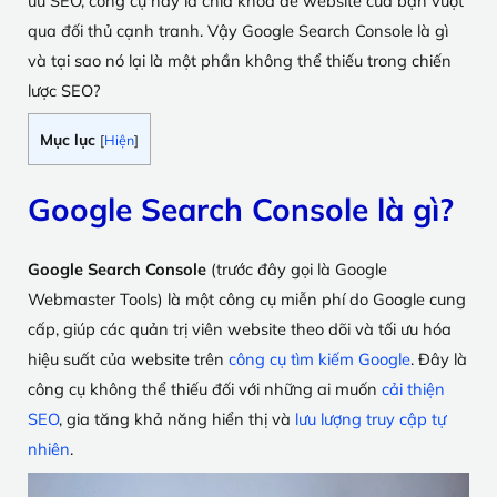
ưu SEO, công cụ này là chìa khóa để website của bạn vượt
qua đối thủ cạnh tranh.
Vậy Google Search Console là gì
và tại sao nó lại là một phần không thể thiếu trong chiến
lược SEO?
Mục lục
[
Hiện
]
Google Search Console là gì?
Google Search Console
(trước đây gọi là Google
Webmaster Tools) là một công cụ miễn phí do Google cung
cấp, giúp các quản trị viên website theo dõi và tối ưu hóa
hiệu suất của website trên
công cụ tìm kiếm Google
. Đây là
công cụ không thể thiếu đối với những ai muốn
cải thiện
SEO
, gia tăng khả năng hiển thị và
lưu lượng truy cập tự
nhiên
.