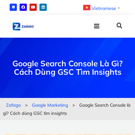
Vietnamese
▼
Google Search Console Là Gì?
Cách Dùng GSC Tìm Insights
Zafago
>
Google Marketing
>
Google Search Console là
gì? Cách dùng GSC tìm insights