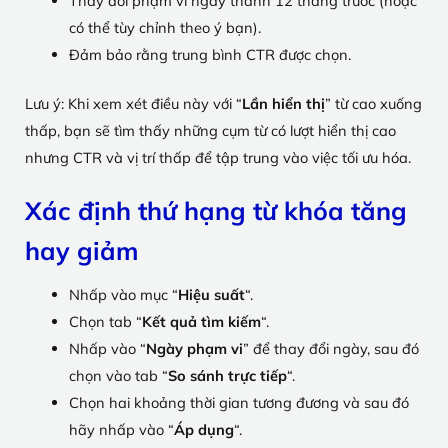
Thay đổi phạm vi ngày thành 12 tháng trước (hoặc
có thể tùy chỉnh theo ý bạn).
Đảm bảo rằng trung bình CTR được chọn.
Lưu ý: Khi xem xét điều này với “
Lần hiển thị
” từ cao xuống
thấp, bạn sẽ tìm thấy những cụm từ có lượt hiển thị cao
nhưng CTR và vị trí thấp để tập trung vào việc tối ưu hóa.
Xác định thứ hạng từ khóa tăng
hay giảm
Nhấp vào mục “
Hiệu suất
“.
Chọn tab “
Kết quả tìm kiếm
“.
Nhấp vào “
Ngày phạm vi
” để thay đổi ngày, sau đó
chọn vào tab “
So sánh trực tiếp
“.
Chọn hai khoảng thời gian tương đương và sau đó
hãy nhấp vào “
Áp dụng
“.