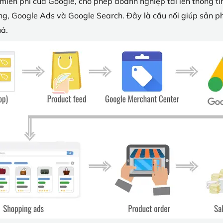
miễn phí của Google, cho phép doanh nghiệp tải lên thông ti
ing, Google Ads và Google Search. Đây là cầu nối giúp sản 
uả.