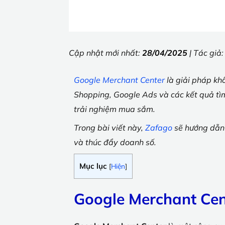
Cập nhật mới nhất:
28/04/2025
| Tác giả
Google Merchant Center
là giải pháp kh
Shopping, Google Ads và các kết quả tìm
trải nghiệm mua sắm.
Trong bài viết này,
Zafago
sẽ hướng dẫn 
và thúc đẩy doanh số.
Mục lục
[
Hiện
]
Google Merchant Cent