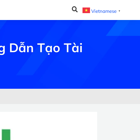
Vietnamese
▼
g Dẫn Tạo Tài