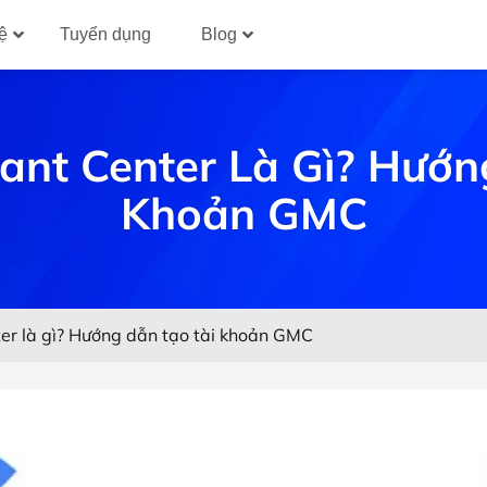
ệ
Tuyển dụng
Blog
ant Center Là Gì? Hướn
Khoản GMC
er là gì? Hướng dẫn tạo tài khoản GMC