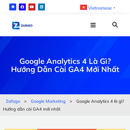
Vietnamese
▼
Google Analytics 4 Là Gì?
Hướng Dẫn Cài GA4 Mới Nhất
Zafago
>
Google Marketing
>
Google Analytics 4 là gì?
Hướng dẫn cài GA4 mới nhất