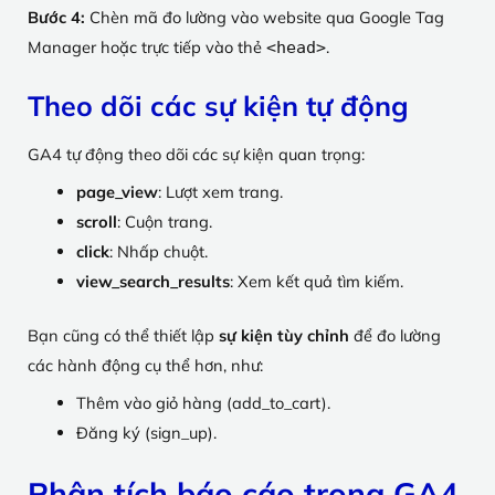
Bước 4:
Chèn mã đo lường vào website qua Google Tag
Manager hoặc trực tiếp vào thẻ
.
<head>
Theo dõi các sự kiện tự động
GA4 tự động theo dõi các sự kiện quan trọng:
page_view
: Lượt xem trang.
scroll
: Cuộn trang.
click
: Nhấp chuột.
view_search_results
: Xem kết quả tìm kiếm.
Bạn cũng có thể thiết lập
sự kiện tùy chỉnh
để đo lường
các hành động cụ thể hơn, như:
Thêm vào giỏ hàng (add_to_cart).
Đăng ký (sign_up).
Phân tích báo cáo trong GA4