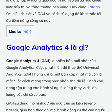
là giải pháp lý tưởng giúp doanh nghiệp tối ưu hóa chiến
lược tiếp thị và tăng trưởng bền vững. Hãy cùng
Zafago
tìm hiểu chi tiết về GA4 và cách sử dụng để khai thác tối
đa tiềm năng công cụ này!
Mục lục
[
Hiện
]
Google Analytics 4 là gì?
Google Analytics 4 (GA4)
là phiên bản mới nhất của
Google Analytics, được phát triển để thay thế Universal
Analytics. GA4 không chỉ là một bản cập nhật mà còn là
một cuộc cách mạng trong việc phân tích dữ liệu, nhờ khả
năng tập trung vào hành vi người dùng thay vì chỉ đo
lường các chỉ số cơ bản.
GA4 sử dụng mô hình dữ liệu dựa trên sự kiện (event-
based), giúp bạn theo dõi mọi hành động cụ thể của người