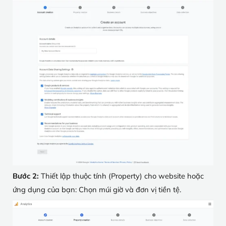
Bước 2:
Thiết lập thuộc tính (Property) cho website hoặc
ứng dụng của bạn: Chọn múi giờ và đơn vị tiền tệ.