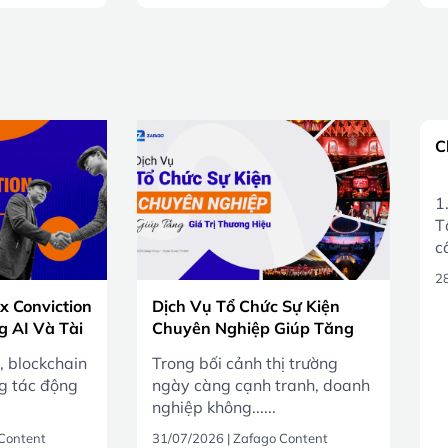
C
1
T
cấ
2
x Conviction
Dịch Vụ Tổ Chức Sự Kiện
g AI Và Tài
Chuyên Nghiệp Giúp Tăng
Việt Nam
Giá Trị Thương Hiệu
, blockchain
Trong bối cảnh thị trường
ng tác động
ngày càng cạnh tranh, doanh
nghiệp không......
Content
31/07/2026
|
Zafago Content