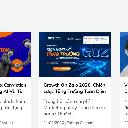
x Conviction
Growth On Zalo 2026: Chiến
V
g AI Và Tài
Lược Tăng Trưởng Toàn Diện
C
Việt Nam
B
, blockchain
Trong bối cảnh chi phí
N
ng tác động
Marketing ngày càng tăng và
đ
hành vi khách......
tă
Content
21/07/2026
|
Zafago Content
2