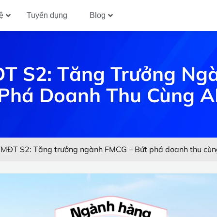
ệ
Tuyển dụng
Blog
T S2: Tăng Trưởng Ngà
Phá Doanh Thu Cùng A
MĐT S2: Tăng trưởng ngành FMCG – Bứt phá doanh thu cùn