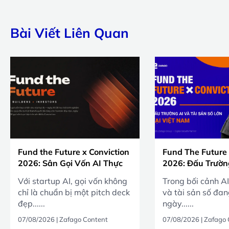
Bài Viết Liên Quan
Fund the Future x Conviction
Fund The Future 
2026: Sân Gọi Vốn AI Thực
2026: Đấu Trườn
Chiến
Sản Số Lớn Tại 
Với startup AI, gọi vốn không
Trong bối cảnh AI
chỉ là chuẩn bị một pitch deck
và tài sản số đa
đẹp......
ngày......
07/08/2026
|
Zafago Content
07/08/2026
|
Zafago 