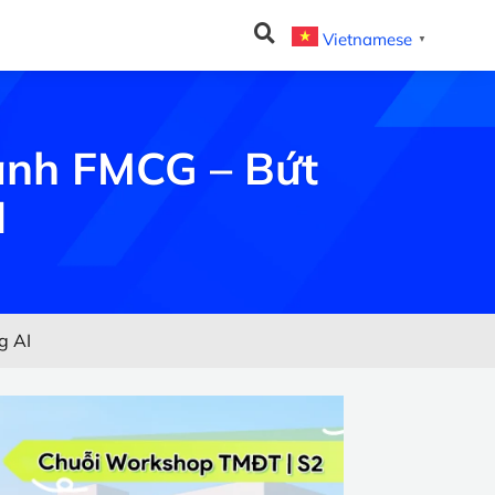
Vietnamese
▼
nh FMCG – Bứt
I
g AI