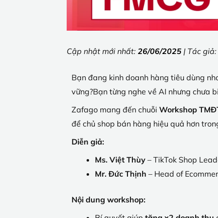
Cập nhật mới nhất:
26/06/2025
| Tác giả
Bạn đang kinh doanh hàng tiêu dùng nha
vững?
Bạn từng nghe về AI nhưng chưa bi
Zafago mang đến chuỗi
Workshop TMĐ
để chủ shop bán hàng hiệu quả hơn trong
Diễn giả:
Ms. Việt Thùy
– TikTok Shop Lead
Mr. Đức Thịnh
– Head of Ecommer
Nội dung workshop:
Bí quyết giúp
tăng x2 doanh thu