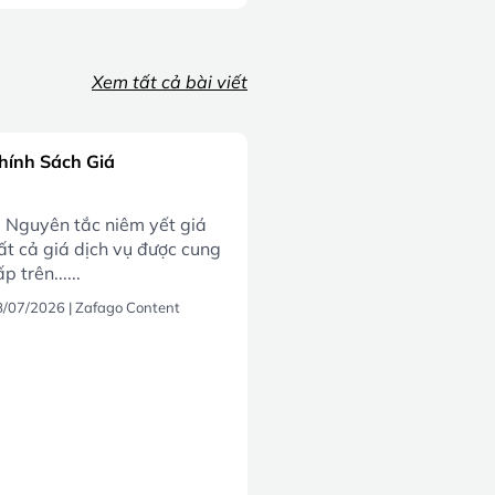
Xem tất cả bài viết
hính Sách Giá
. Nguyên tắc niêm yết giá
ất cả giá dịch vụ được cung
p trên......
8/07/2026
|
Zafago Content