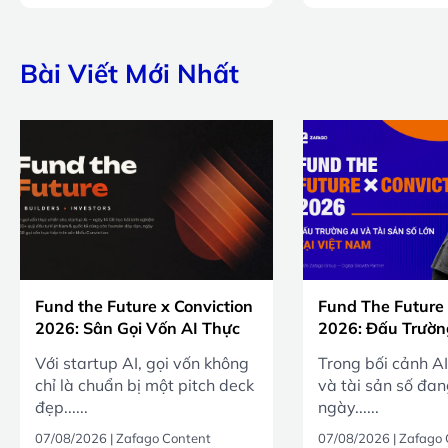
Bài Viết Mới Nhất
Fund the Future x Conviction
Fund The Future 
2026: Sân Gọi Vốn AI Thực
2026: Đấu Trườn
Chiến
Sản Số Lớn Tại 
Với startup AI, gọi vốn không
Trong bối cảnh AI
chỉ là chuẩn bị một pitch deck
và tài sản số đa
đẹp......
ngày......
07/08/2026
|
Zafago Content
07/08/2026
|
Zafago 