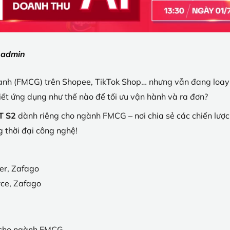
:
admin
nh (FMCG) trên Shopee, TikTok Shop… nhưng vẫn đang loay 
ết ứng dụng như thế nào để tối ưu vận hành và ra đơn?
T S2
dành riêng cho ngành FMCG – nơi chia sẻ các chiến lược th
 thời đại công nghệ!
er, Zafago
ce, Zafago
cho ngành FMCG