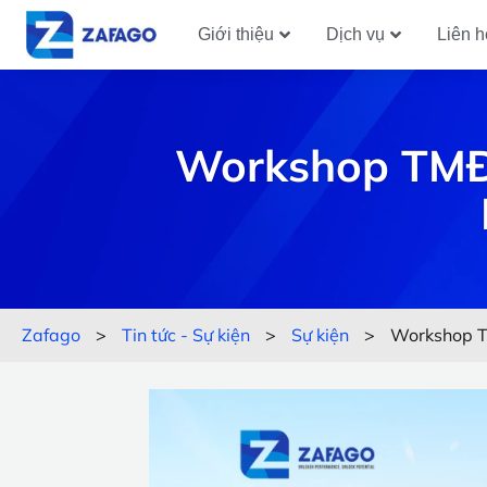
Giới thiệu
Dịch vụ
Liên h
Workshop TMĐ
Zafago
>
Tin tức - Sự kiện
>
Sự kiện
>
Workshop T