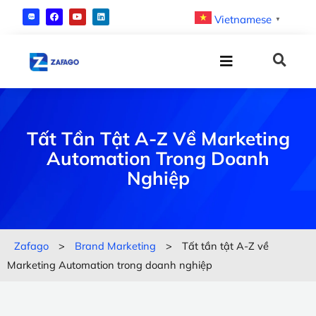
Vietnamese
▼
Tất Tần Tật A-Z Về Marketing
Automation Trong Doanh
Nghiệp
Zafago
>
Brand Marketing
>
Tất tần tật A-Z về
Marketing Automation trong doanh nghiệp