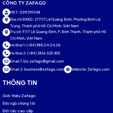
CÔNG TY ZAFAGO
MST: 0319319048
Địa chỉ ĐKKD: 377/17 Lê Quang Định, Phường Bình Lợi
Trung, Thành phố Hồ Chí Minh, Việt Nam
Trụ sở:
97/7 Lê Quang Định, P, Bình Thạnh, Thành phố Hồ
Chí Minh, Việt Nam
Hotline 1:
(+84) 888.04.04.06
Hotline 2:
(+84) 2866.525.855
Email 1:
biz.zafago@gmail.com
Email 2:
business@zafago.com
Website:
Zafago.com
THÔNG TIN
Giới thiệu Zafago
Đội ngũ chúng tôi
Đối tác cao cấp