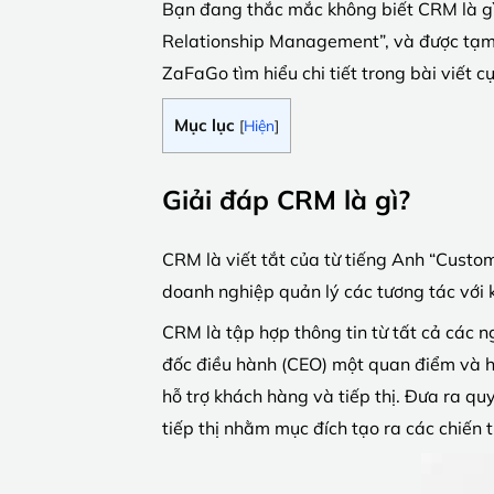
Bạn đang thắc mắc không biết CRM là gì?
Relationship Management”, và được tạm 
ZaFaGo tìm hiểu chi tiết trong bài viết c
Mục lục
[
Hiện
]
Giải đáp CRM là gì?
CRM là viết tắt của từ tiếng Anh “Custo
doanh nghiệp quản lý các tương tác với 
CRM là tập hợp thông tin từ tất cả các n
đốc điều hành (CEO) một quan điểm và hư
hỗ trợ khách hàng và tiếp thị. Đưa ra qu
tiếp thị nhằm mục đích tạo ra các chiến t