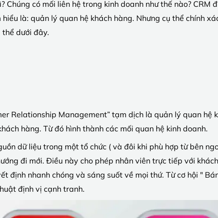
 Chúng có mối liên hệ trong kinh doanh như thế nào? CRM đượ
hiểu là: quản lý quan hệ khách hàng. Nhưng cụ thể chính x
ụ thể dưới đây.
mer Relationship Management” tạm dịch là quản lý quan hệ k
khách hàng. Từ đó hình thành các mối quan hệ kinh doanh.
guồn dữ liệu trong một tổ chức ( và đôi khi phù hợp từ bên ng
ớng đi mới. Điều này cho phép nhân viên trực tiếp với khách
yết định nhanh chóng và sáng suốt về mọi thứ. Từ cơ hội " B
huật định vị cạnh tranh.