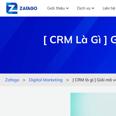
Giới thiệu
Dịch vụ
Liên hệ
[ CRM Là Gì ]
Zafago
>
Digital Marketing
>
[ CRM là gì ] Giải mã 