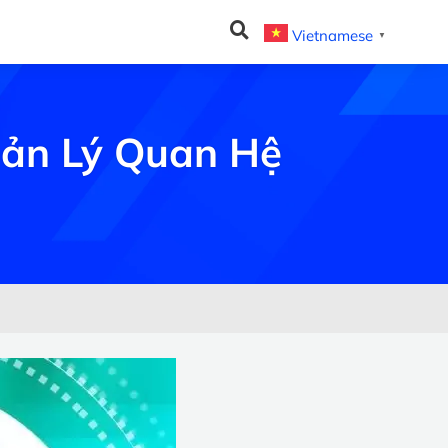
Vietnamese
▼
uản Lý Quan Hệ