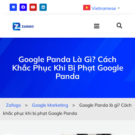
Vietnamese
▼
Google Panda Là Gì? Cách
Khắc Phục Khi Bị Phạt Google
Panda
Zafago
>
Google Marketing
>
Google Panda là gì? Cách
khắc phục khi bị phạt Google Panda