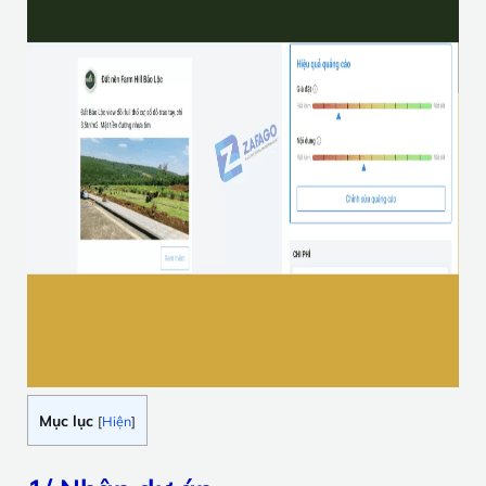
Mục lục
[
Hiện
]