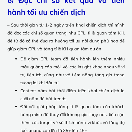
6/ Đọc chỉ số kết quả và tiến
hành tối ưu chiến dịch
– Sau thời gian từ 1-2 ngày triển khai chiến dịch thì mình
đã đọc các chỉ số quan trọng như CPL, tỉ lệ quan tâm KH,
để từ đó có thể đưa ra hướng tối ưu nội dung phù hợp để
giúp giảm CPL và tăng tỉ lệ KH quan tâm dự án
Để giảm CPL team đã tiến hành lên thêm nhiều
mẫu quảng cáo mới, với các insight khác nhau về vị
trí, tiện ích, cũng như về tiềm năng tăng giá trong
tương lai khi đầu tư
Content nắm bắt thời điểm triển khai chiến dịch là
cuối năm để bắt trends
Đối với giải pháp tăng tỉ lệ quan tâm của khách
hàng mình đã thay đổi khung giờ chạy ads, tiếp cận
thêm các target về sở thích hành vi khác và tăng độ
tuổi quảng cáo lên từ 35+ lên 45+