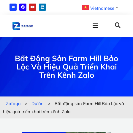
Vietnamese
▼
Bất Động Sản Farm Hill Bảo
Lộc Và Hiệu Quả Triển Khai
Trên Kênh Zalo
Zafago
>
Dự án
>
Bất động sản Farm Hill Bảo Lộc và
hiệu quả triển khai trên kênh Zalo