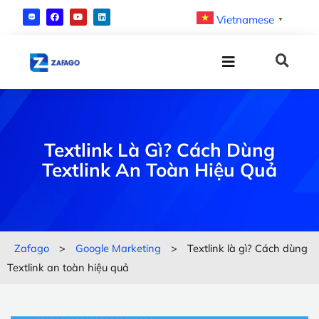
Vietnamese
▼
Textlink Là Gì? Cách Dùng
Textlink An Toàn Hiệu Quả
Zafago
>
Google Marketing
>
Textlink là gì? Cách dùng
Textlink an toàn hiệu quả