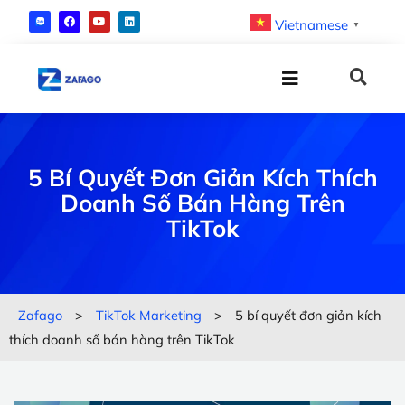
Vietnamese
▼
5 Bí Quyết Đơn Giản Kích Thích
Doanh Số Bán Hàng Trên
TikTok
Zafago
>
TikTok Marketing
>
5 bí quyết đơn giản kích
thích doanh số bán hàng trên TikTok