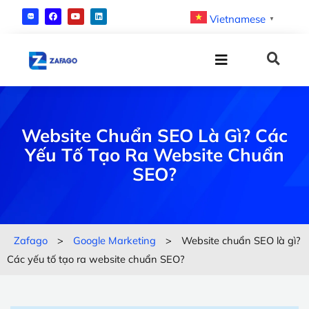
Vietnamese
▼
Website Chuẩn SEO Là Gì? Các
Yếu Tố Tạo Ra Website Chuẩn
SEO?
Zafago
>
Google Marketing
>
Website chuẩn SEO là gì?
Các yếu tố tạo ra website chuẩn SEO?