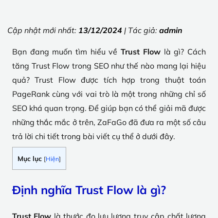
Cập nhật mới nhất:
13/12/2024
| Tác giả:
admin
Bạn đang muốn tìm hiểu về
Trust Flow
là gì? Cách
tăng Trust Flow trong SEO như thế nào mang lại hiệu
quả? Trust Flow được tích hợp trong thuật toán
PageRank cùng với vai trò là một trong những chỉ số
SEO khá quan trọng. Để giúp bạn có thể giải mã được
những thắc mắc ở trên, ZaFaGo đã đưa ra một số câu
trả lời chi tiết trong bài viết cụ thể ở dưới đây.
Mục lục
[
Hiện
]
Định nghĩa Trust Flow là gì?
Trust Flow
là thước đo lưu lượng truy cập chất lượng