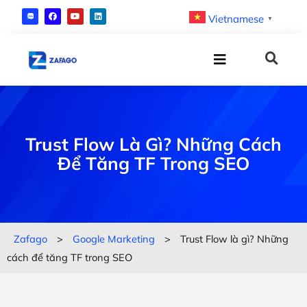
Vietnamese
▼
Trust Flow Là Gì? Những Cách
Để Tăng TF Trong SEO
Zafago
>
Google Marketing
>
Trust Flow là gì? Những
cách để tăng TF trong SEO