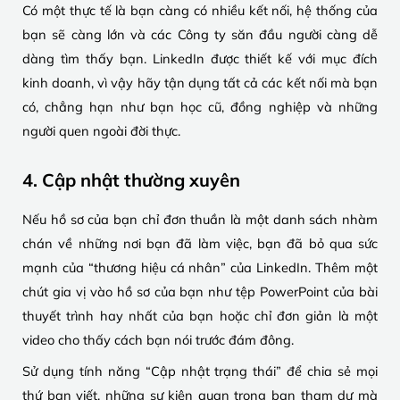
Có một thực tế là bạn càng có nhiều kết nối, hệ thống của
bạn sẽ càng lớn và các Công ty săn đầu người càng dễ
dàng tìm thấy bạn. LinkedIn được thiết kế với mục đích
kinh doanh, vì vậy hãy tận dụng tất cả các kết nối mà bạn
có, chẳng hạn như bạn học cũ, đồng nghiệp và những
người quen ngoài đời thực.
4. Cập nhật thường xuyên
Nếu hồ sơ của bạn chỉ đơn thuần là một danh sách nhàm
chán về những nơi bạn đã làm việc, bạn đã bỏ qua sức
mạnh của “thương hiệu cá nhân” của LinkedIn. Thêm một
chút gia vị vào hồ sơ của bạn như tệp PowerPoint của bài
thuyết trình hay nhất của bạn hoặc chỉ đơn giản là một
video cho thấy cách bạn nói trước đám đông.
Sử dụng tính năng “Cập nhật trạng thái” để chia sẻ mọi
thứ bạn viết, những sự kiện quan trọng bạn tham dự mà