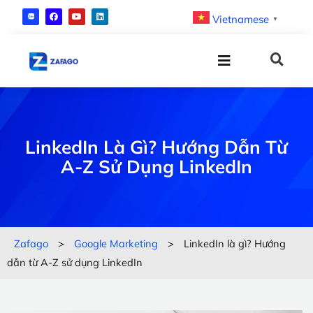
Vietnamese
▼
LinkedIn Là Gì? Hướng Dẫn Từ
A-Z Sử Dụng LinkedIn
Zafago
>
Google Marketing
>
LinkedIn là gì? Hướng
dẫn từ A-Z sử dụng LinkedIn