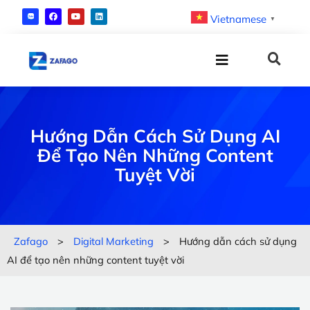
Vietnamese
▼
Hướng Dẫn Cách Sử Dụng AI
Để Tạo Nên Những Content
Tuyệt Vời
Zafago
>
Digital Marketing
>
Hướng dẫn cách sử dụng
AI để tạo nên những content tuyệt vời