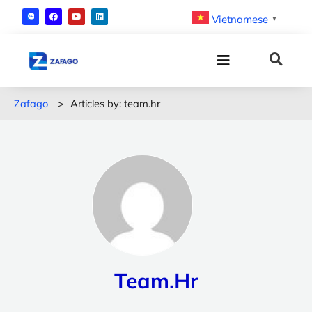
Vietnamese
▼
Zafago
>
Articles by: team.hr
Team.hr