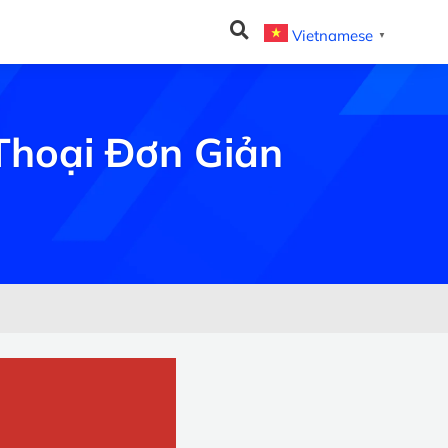
Vietnamese
▼
Thoại Đơn Giản