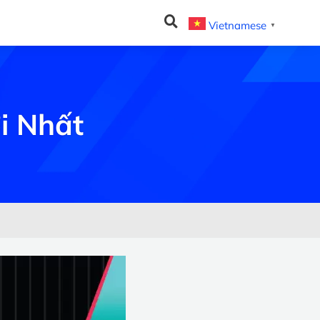
Vietnamese
▼
i Nhất