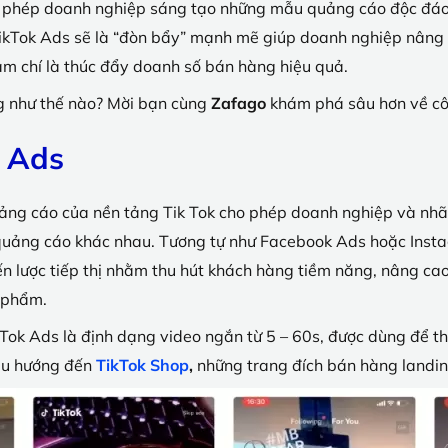
o phép doanh nghiệp sáng tạo những mẫu quảng cáo độc đáo 
TikTok Ads sẽ là “đòn bẩy” mạnh mẽ giúp doanh nghiệp nâng c
thậm chí là thúc đẩy doanh số bán hàng hiệu quả.
g như thế nào? Mời bạn cùng
Zafago
khám phá sâu hơn về côn
k Ads
ảng cáo của nền tảng Tik Tok cho phép doanh nghiệp và nhãn
quảng cáo khác nhau. Tương tự như Facebook Ads hoặc Inst
ến lược tiếp thị nhằm thu hút khách hàng tiềm năng, nâng ca
 phẩm.
Tok Ads là định dạng video ngắn từ 5 – 60s, được dùng để th
ều hướng đến
TikTok Shop
,
những trang đích bán hàng landi