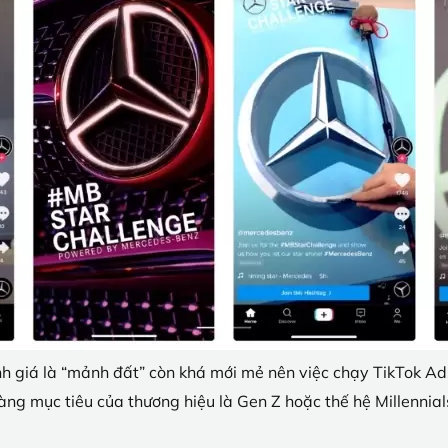
nh giá là “mảnh đất” còn khá mới mẻ nên việc chạy TikTok Ad
ng mục tiêu của thương hiệu là Gen Z hoặc thế hệ Millennials 