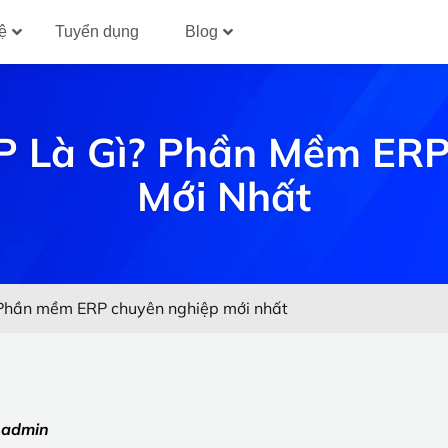
ệ
Tuyển dụng
Blog
P Là Gì? Phần Mềm ER
Mới Nhất
? Phần mềm ERP chuyên nghiệp mới nhất
:
admin