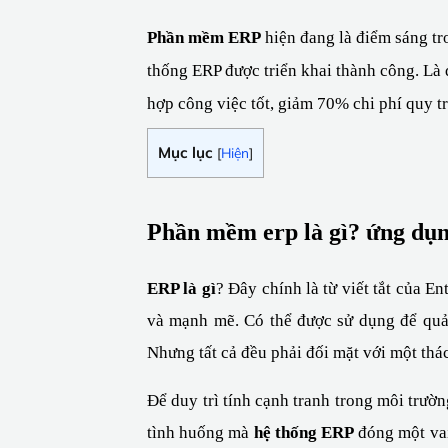
Phần mềm ERP
 hiện đang là điểm sáng t
thống ERP được triển khai thành công. Là q
hợp công việc tốt, giảm 70% chi phí quy t
Mục lục
[
Hiện
]
Phần mềm erp là gì? ứng dụn
ERP là gì
? Đây chính là từ viết tắt của 
và mạnh mẽ. Có thể được sử dụng để quản
Nhưng tất cả đều phải đối mặt với một thá
Để duy trì tính cạnh tranh trong môi trườ
tình huống mà 
hệ thống ERP
 đóng một va