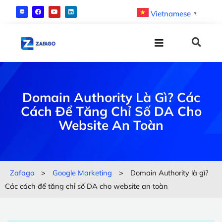
Vietnamese
▼
Domain Authority Là Gì? Các
Cách Để Tăng Chỉ Số DA Cho
Website An Toàn
Zafago
>
Google Marketing
>
Domain Authority là gì?
Các cách để tăng chỉ số DA cho website an toàn