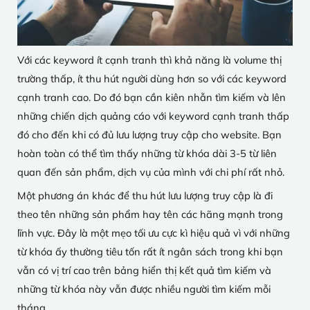
Với các keyword ít cạnh tranh thì khả năng là volume thị
trường thấp, ít thu hút người dùng hơn so với các keyword
cạnh tranh cao. Do đó bạn cần kiên nhẫn tìm kiếm và lên
những chiến dịch quảng cáo với keyword cạnh tranh thấp
đó cho đến khi có đủ lưu lượng truy cập cho website. Bạn
hoàn toàn có thể tìm thấy những từ khóa dài 3-5 từ liên
quan đến sản phẩm, dịch vụ của mình với chi phí rất nhỏ.
Một phương án khác để thu hút lưu lượng truy cập là đi
theo tên những sản phẩm hay tên các hãng mạnh trong
lĩnh vực. Đây là một mẹo tối ưu cực kì hiệu quả vì với những
từ khóa ấy thường tiêu tốn rất ít ngân sách trong khi bạn
vẫn có vị trí cao trên bảng hiển thị kết quả tìm kiếm và
những từ khóa này vẫn được nhiều người tìm kiếm mỗi
tháng.