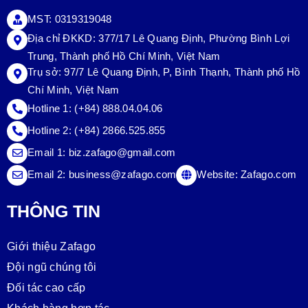
MST: 0319319048
Địa chỉ ĐKKD: 377/17 Lê Quang Định, Phường Bình Lợi
Trung, Thành phố Hồ Chí Minh, Việt Nam
Trụ sở:
97/7 Lê Quang Định, P, Bình Thạnh, Thành phố Hồ
Chí Minh, Việt Nam
Hotline 1:
(+84) 888.04.04.06
Hotline 2:
(+84) 2866.525.855
Email 1:
biz.zafago@gmail.com
Email 2:
business@zafago.com
Website:
Zafago.com
THÔNG TIN
Giới thiệu Zafago
Đội ngũ chúng tôi
Đối tác cao cấp