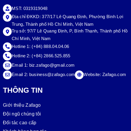
MST: 0319319048
Địa chỉ ĐKKD: 377/17 Lê Quang Định, Phường Bình Lợi
Trung, Thành phố Hồ Chí Minh, Việt Nam
Trụ sở:
97/7 Lê Quang Định, P, Bình Thạnh, Thành phố Hồ
Chí Minh, Việt Nam
Hotline 1:
(+84) 888.04.04.06
Hotline 2:
(+84) 2866.525.855
Email 1:
biz.zafago@gmail.com
Email 2:
business@zafago.com
Website:
Zafago.com
THÔNG TIN
Giới thiệu Zafago
Đội ngũ chúng tôi
Đối tác cao cấp