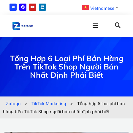
Vietnamese
▼
Tổng Hợp 6 Loại Phí Bán Hàng
Trên TikTok Shop Người Bán
Nhất Định Phải Biết
Zafago
>
TikTok Marketing
>
Tổng hợp 6 loại phí bán
hàng trên TikTok Shop người bán nhất định phải biết