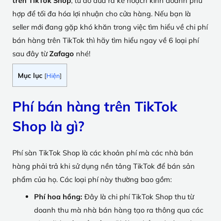
trên TikTok Shop
, từ đó đưa ra kế hoạch kinh doanh phù
hợp để tối đa hóa lợi nhuận cho cửa hàng. Nếu bạn là
seller mới đang gặp khó khăn trong việc tìm hiểu về chi phí
bán hàng trên TikTok thì hãy tìm hiểu ngay về 6 loại phí
sau đây từ
Zafago
nhé!
Mục lục
[
Hiện
]
Phí bán hàng trên TikTok
Shop là gì?
Phí sàn TikTok Shop là các khoản phí mà các nhà bán
hàng phải trả khi sử dụng nền tảng TikTok để bán sản
phẩm của họ. Các loại phí này thường bao gồm:
Phí hoa hồng:
Đây là chi phí TikTok Shop thu từ
doanh thu mà nhà bán hàng tạo ra thông qua các