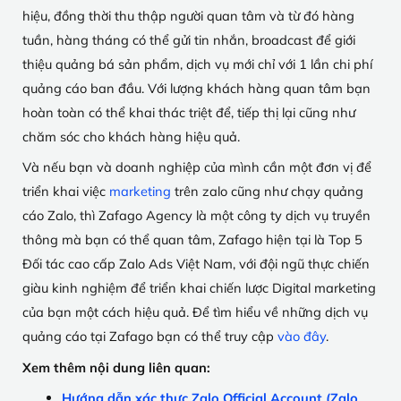
hiệu, đồng thời thu thập người quan tâm và từ đó hàng
tuần, hàng tháng có thể gửi tin nhắn, broadcast để giới
thiệu quảng bá sản phẩm, dịch vụ mới chỉ với 1 lần chi phí
quảng cáo ban đầu. Với lượng khách hàng quan tâm bạn
hoàn toàn có thể khai thác triệt để, tiếp thị lại cũng như
chăm sóc cho khách hàng hiệu quả.
Và nếu bạn và doanh nghiệp của mình cần một đơn vị để
triển khai việc
marketing
trên zalo cũng như chạy quảng
cáo Zalo, thì Zafago Agency là một công ty dịch vụ truyền
thông mà bạn có thể quan tâm, Zafago hiện tại là Top 5
Đối tác cao cấp Zalo Ads Việt Nam, với đội ngũ thực chiến
giàu kinh nghiệm để triển khai chiến lược Digital marketing
của bạn một cách hiệu quả. Để tìm hiểu về những dịch vụ
quảng cáo tại Zafago bạn có thể truy cập
vào đây
.
Xem thêm nội dung liên quan:
Hướng dẫn xác thực Zalo Official Account (Zalo