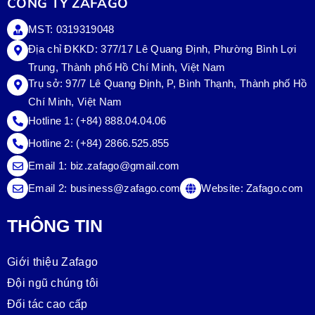
CÔNG TY ZAFAGO
MST: 0319319048
Địa chỉ ĐKKD: 377/17 Lê Quang Định, Phường Bình Lợi
Trung, Thành phố Hồ Chí Minh, Việt Nam
Trụ sở:
97/7 Lê Quang Định, P, Bình Thạnh, Thành phố Hồ
Chí Minh, Việt Nam
Hotline 1:
(+84) 888.04.04.06
Hotline 2:
(+84) 2866.525.855
Email 1:
biz.zafago@gmail.com
Email 2:
business@zafago.com
Website:
Zafago.com
THÔNG TIN
Giới thiệu Zafago
Đội ngũ chúng tôi
Đối tác cao cấp