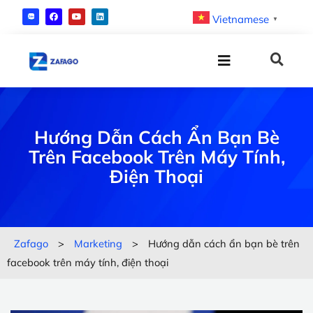
Vietnamese
▼
Hướng Dẫn Cách Ẩn Bạn Bè
Trên Facebook Trên Máy Tính,
Điện Thoại
Zafago
>
Marketing
>
Hướng dẫn cách ẩn bạn bè trên
facebook trên máy tính, điện thoại