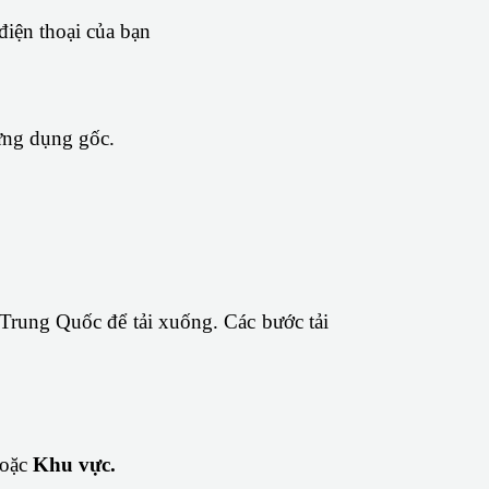
điện thoại của bạn
 ứng dụng gốc.
Đối với các thiết bị của Apple với hệ điều hành iOS, bạn phải thay đổi quốc gia của mình thành Trung Quốc để tải xuống. Các bước tải 
oặc
 Khu vực.