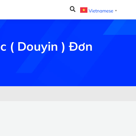
Vietnamese
▼
 ( Douyin ) Đơn