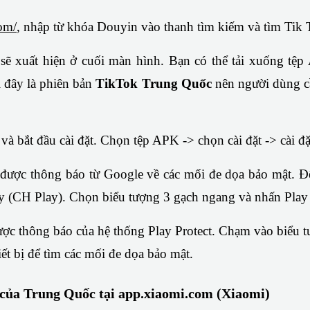
om/
, nhập từ khóa Douyin vào thanh tìm kiếm và tìm Tik 
ẽ xuất hiện ở cuối màn hình. Bạn có thể tải xuống tệp
 đây là phiên bản 
TikTok Trung Quốc
 nên người dùng c
và bắt đầu cài đặt. Chọn tệp APK -> chọn cài đặt -> cài đặt
ược thông báo từ Google về các mối đe dọa bảo mật. Để q
y (CH Play). Chọn biểu tượng 3 gạch ngang và nhấn Play 
ược thông báo của hệ thống Play Protect. Chạm vào biểu t
ết bị để tìm các mối đe dọa bảo mật.
của Trung Quốc tại app.xiaomi.com (Xiaomi)