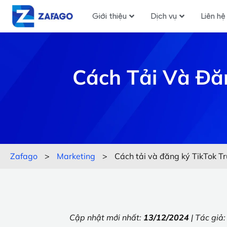
Giới thiệu
Dịch vụ
Liên hệ
Cách Tải Và Đă
Zafago
>
Marketing
>
Cách tải và đăng ký TikTok Tr
Cập nhật mới nhất:
13/12/2024
| Tác giả