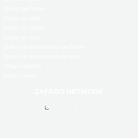
Tài liệu hướng dẫn ZAMP
Hướng dẫn nạp tiền và hoá đơn
Chính sách hủy giao dịch, đổi trả hàng
Feedback dịch vụ
DỊCH VỤ & ĐÀO TẠO
Giải pháp Marketing trọn gói
Quản lý vận hành gian hàng TikTok Shop
Quản lý vận hành gian hàng Shopee
Sản xuất Video Social
Xây kênh TikTok
Quảng cáo TikTok
Quảng cáo Meta
Quảng cáo Google
Quảng cáo Zalo