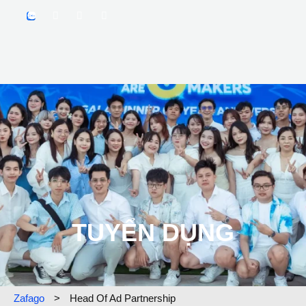
TUYỂN DỤNG
Zafago
>
Head Of Ad Partnership