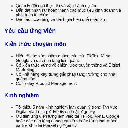
Thương mại điện tử.
Tư vấn và triển khai các sản phẩm từ đối tác nền tảng.
Quản lý chính sách Cashback, Rebates và các chương
trình hỗ trợ từ Platform.
Phối hợp với bộ phận Kế toán – Tài chính trong việc đối
soát doanh thu và dòng tiền.
3. Xây dựng và phát triển đội ngũ
Quản lý đội ngũ thực thi và vận hành dự án.
Dẫn dắt nhân sự hoàn thành các mục tiêu kinh doanh
và phát triển tổ chức.
Đào tạo, coaching và đánh giá hiệu quả nhân sự.
Yêu cầu ứng viên
Kiến thức chuyên môn
Hiểu rõ các sản phẩm quảng cáo của TikTok, Meta,
Google và các nền tảng liên quan.
Có kiến thức vững về chiến lược truyền thông và Digital
Marketing.