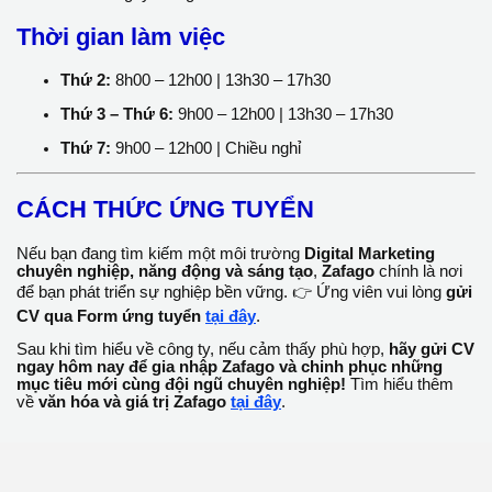
Sẵn sàng đi công tác trong và ngoài nước.
Có mạng lưới quan hệ rộng với các Platform, Publisher,
đối tác truyền thông là lợi thế lớn.
Quyền lợi
Thu nhập cạnh tranh từ 50 triệu đồng/tháng trở lên.
Cơ hội làm việc trực tiếp với các đối tác quảng cáo hàng
đầu trong ngành.
Môi trường làm việc năng động, định hướng tăng trưởng
mạnh mẽ.
Tham gia đầy đủ BHXH, BHYT, BHTN theo quy định
của pháp luật.
WFH 4 ngày/tháng.
Thời gian làm việc
Thứ 2:
8h00 – 12h00 | 13h30 – 17h30
Thứ 3 – Thứ 6:
9h00 – 12h00 | 13h30 – 17h30
Thứ 7:
9h00 – 12h00 | Chiều nghỉ