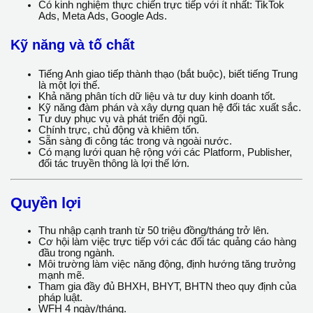
Có khả năng xây dựng giải pháp tăng trưởng cho nhà
quảng cáo.
Có tư duy Product Management.
Kinh nghiệm
Tối thiểu 5 năm kinh nghiệm làm quản lý trong lĩnh vực
Digital Marketing, Advertising hoặc Agency.
Ưu tiên ứng viên từng làm việc tại TikTok, Meta, Google
hoặc các nền tảng quảng cáo lớn hoặc từng làm mảng
partnership tại Marketing Agency.
Có kinh nghiệm thực chiến trực tiếp với ít nhất: TikTok
Ads, Meta Ads, Google Ads.
Kỹ năng và tố chất
Tiếng Anh giao tiếp thành thạo (bắt buộc), biết tiếng
Trung là một lợi thế.
Khả năng phân tích dữ liệu và tư duy kinh doanh tốt.
Kỹ năng đàm phán và xây dựng quan hệ đối tác xuất
sắc.
Tư duy phục vụ và phát triển đội ngũ.
Chính trực, chủ động và khiêm tốn.