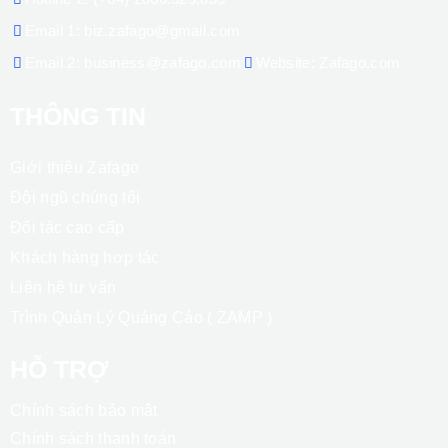
CÔNG TY ZAFAGO
MST: 0319319048
Địa chỉ ĐKKD: 377/17 Lê Quang Định, Phường Bình Lợi
Trung, Thành phố Hồ Chí Minh, Việt Nam
Trụ sở:
97/7 Lê Quang Định, P, Bình Thạnh, Thành phố Hồ
Chí Minh, Việt Nam
Hotline 1:
(+84) 888.04.04.06
Hotline 2:
(+84) 2866.525.855
Email 1:
biz.zafago@gmail.com
Email 2:
business@zafago.com
Website:
Zafago.com
THÔNG TIN