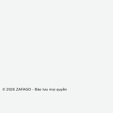
Quản lý tài khoản quảng cáo TikTok
Quản lý tài khoản quảng cáo Meta
Zafago Academy
Zafago Events
ZAFAGO NETWORK