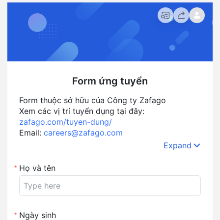
CÁCH THỨC ỨNG TUYỂN
Nếu bạn đang tìm kiếm một môi trường
Digital Marketing
chuyên nghiệp, năng động và sáng tạo
,
Zafago
chính là nơi
để bạn phát triển sự nghiệp bền vững. 👉 Ứng viên vui
lòng
gửi CV qua Form ứng tuyển
tại đây
.
Sau khi tìm hiểu về công ty, nếu cảm thấy phù hợp,
hãy gửi
CV ngay hôm nay để gia nhập Zafago và chinh phục những
mục tiêu mới cùng đội ngũ chuyên nghiệp!
Tìm hiểu thêm
về
văn hóa và giá trị Zafago
tại đây
.