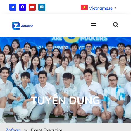
Vietnamese
▼
TUYỂN DỤNG
Zafago
>
Event Executive