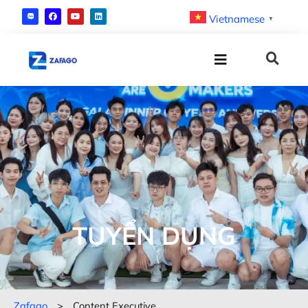
Vietnamese
▼
TUYỂN DỤNG
Zafago
>
Content Executive