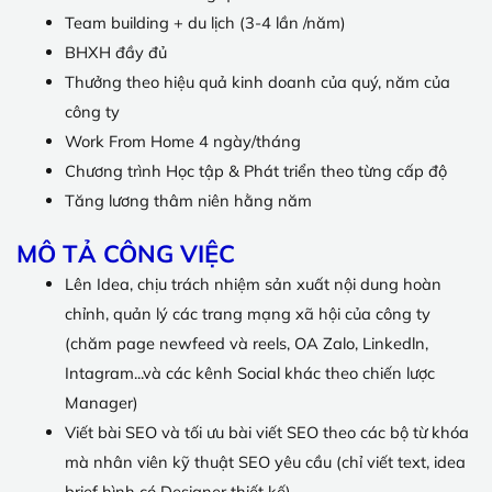
Team building + du lịch (3-4 lần /năm)
BHXH đầy đủ
Thưởng theo hiệu quả kinh doanh của quý, năm của
công ty
Work From Home 4 ngày/tháng
Chương trình Học tập & Phát triển theo từng cấp độ
Tăng lương thâm niên hằng năm
MÔ TẢ CÔNG VIỆC
Lên Idea, chịu trách nhiệm sản xuất nội dung hoàn
chỉnh, quản lý các trang mạng xã hội của công ty
(chăm page newfeed và reels, OA Zalo, Linkedln,
Intagram...và các kênh Social khác theo chiến lược
Manager)
Viết bài SEO và tối ưu bài viết SEO theo các bộ từ khóa
mà nhân viên kỹ thuật SEO yêu cầu (chỉ viết text, idea
brief hình có Designer thiết kế)