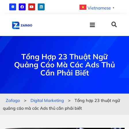
Vietnamese
▼
Tổng Hợp 23 Thuật Ngữ
Quảng Cáo Mà Các Ads Thủ
Cần Phải Biết
Zafago
>
Digital Marketing
>
Tổng hợp 23 thuật ngữ
quảng cáo mà các Ads thủ cần phải biết