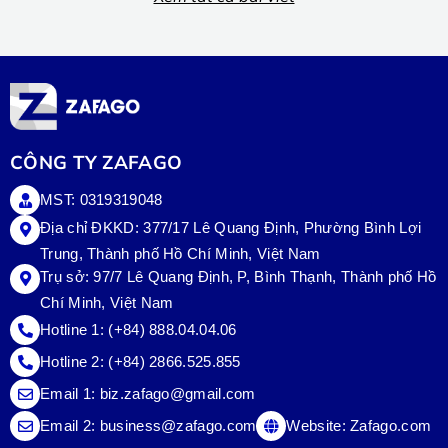
CÔNG TY ZAFAGO
MST: 0319319048
Địa chỉ ĐKKD: 377/17 Lê Quang Định, Phường Bình Lợi
Trung, Thành phố Hồ Chí Minh, Việt Nam
Trụ sở:
97/7 Lê Quang Định, P, Bình Thạnh, Thành phố Hồ
Chí Minh, Việt Nam
Hotline 1:
(+84) 888.04.04.06
Hotline 2:
(+84) 2866.525.855
Email 1:
biz.zafago@gmail.com
Email 2:
business@zafago.com
Website:
Zafago.com