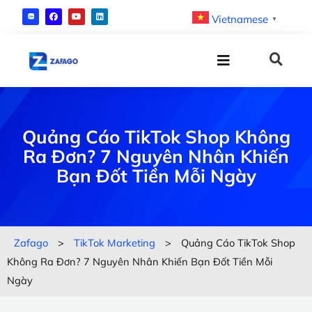
Vietnamese
▼
Quảng Cáo TikTok Shop Không
Ra Đơn? 7 Nguyên Nhân Khiến
Bạn Đốt Tiền Mỗi Ngày
Zafago
>
TikTok Marketing
>
Quảng Cáo TikTok Shop
Không Ra Đơn? 7 Nguyên Nhân Khiến Bạn Đốt Tiền Mỗi
Ngày