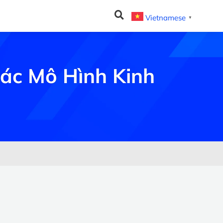
Vietnamese
▼
ác Mô Hình Kinh