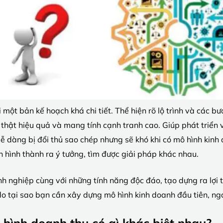
một bản kế hoạch khá chi tiết. Thể hiện rõ lộ trình và các b
thật hiệu quả và mang tính cạnh tranh cao. Giúp phát triển
ễ dàng bị đổi thủ sao chép nhưng sẽ khó khi có mô hình kinh 
n hình thành ra ý tưởng, tìm được giải pháp khác nhau.
nh nghiệp cùng với những tính năng độc đáo, tạo dựng ra lợ
do tại sao bạn cần xây dựng mô hình kinh doanh đầu tiên, nga
hình doanh thu có gì khác biệt nhau?