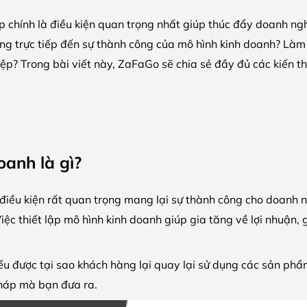
p chính là điều kiện quan trọng nhất giúp thúc đẩy doanh ng
ng trực tiếp đến sự thành công của mô hình kinh doanh? Làm 
p? Trong bài viết này, ZaFaGo sẽ chia sẻ đầy đủ các kiến thứ
oanh là gì?
điều kiện rất quan trọng mang lại sự thành công cho doanh n
Việc thiết lập mô hình kinh doanh giúp gia tăng về lợi nhuận,
ểu được tại sao khách hàng lại quay lại sử dụng các sản ph
pháp mà bạn đưa ra.