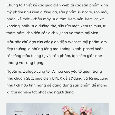
Chúng tôi thiết kế các giao diện web từ các sản phẩm kinh
mỹ phẩm như kem dưỡng da, sản phẩm skincare, son môi,
phấn, kẻ mắt – chân mày, sữa tắm, kem nền, kem lót, xịt
khoáng, nails, sữa dưỡng thể, sữa rửa mặt, kem trị mụn, trị
thâm nám, cho đến các dịch vụ spa và thẩm mỹ viện.
Màu sắc chủ đạo của các giao diện website mỹ phẩm làm
đẹp thường là những tông màu hồng, xanh, pastel hoặc
các tông màu tương tự với sản phẩm, tạo cảm giác nhẹ
nhàng và sang trọng.
Ngoài ra, Zafago cũng tối ưu hóa các yếu tố quan trọng
như chuẩn SEO, giao diện UI/UX dễ sử dụng và tối ưu, cũng
như tích hợp tính năng dễ dàng đăng sản phẩm để mang
lại trải nghiệm tốt nhất cho người dùng.