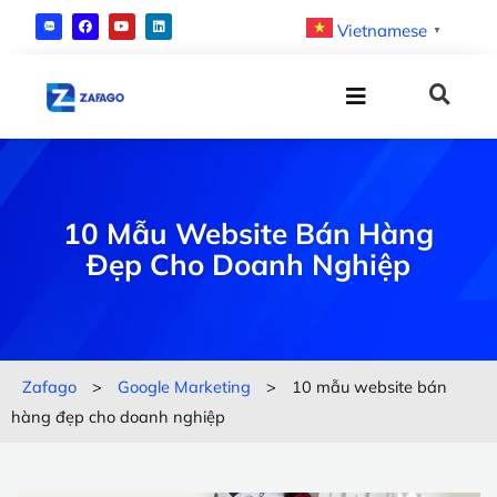
Vietnamese
▼
10 Mẫu Website Bán Hàng
Đẹp Cho Doanh Nghiệp
Zafago
>
Google Marketing
>
10 mẫu website bán
hàng đẹp cho doanh nghiệp