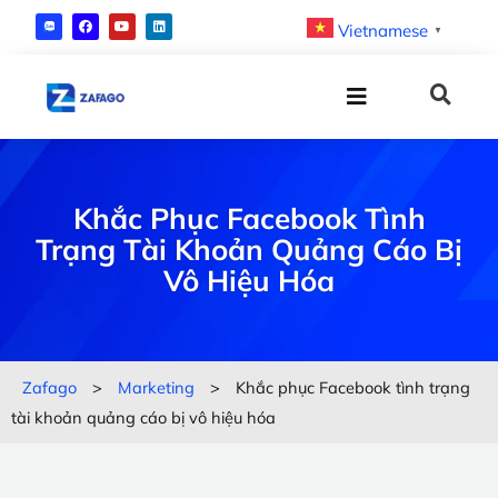
Vietnamese
▼
Khắc Phục Facebook Tình
Trạng Tài Khoản Quảng Cáo Bị
Vô Hiệu Hóa
Zafago
>
Marketing
>
Khắc phục Facebook tình trạng
tài khoản quảng cáo bị vô hiệu hóa