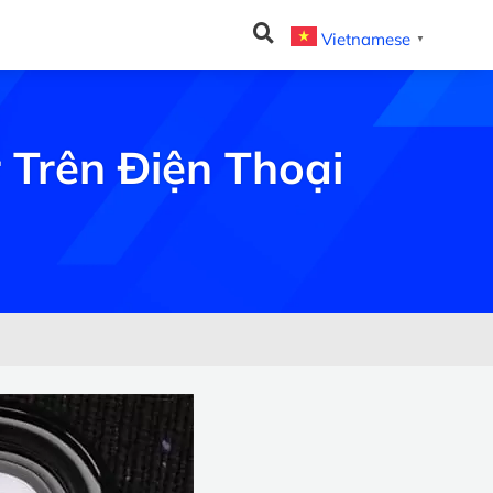
Vietnamese
▼
 Trên Điện Thoại