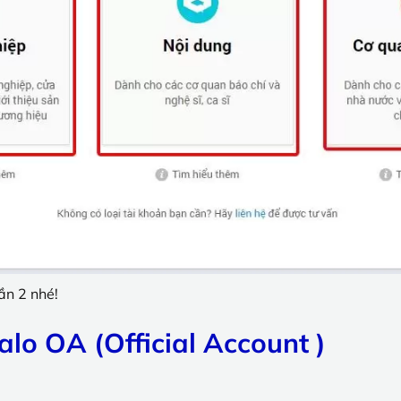
ần 2 nhé!
alo OA (Official Account )