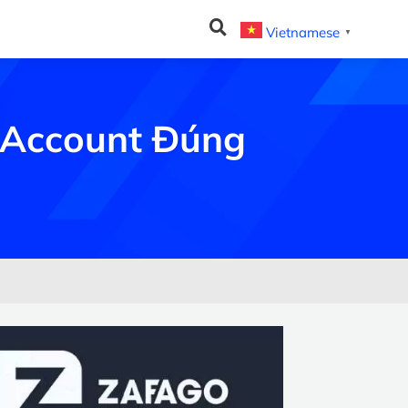
Vietnamese
▼
l Account Đúng