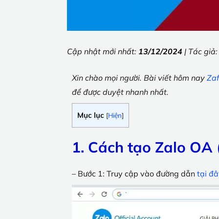
Cập nhật mới nhất:
13/12/2024
| Tác giả
Xin chào mọi người. Bài viết hôm nay
Za
để được duyệt nhanh nhất.
Mục lục
[
Hiện
]
1. Cách tạo Zalo OA 
– Bước 1: Truy cập vào đường dẫn
tại đ