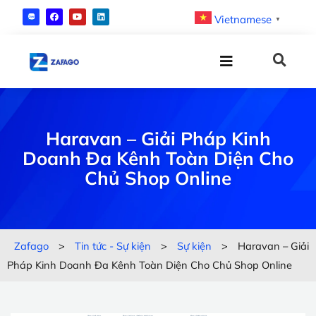
Vietnamese
▼
Haravan – Giải Pháp Kinh
Doanh Đa Kênh Toàn Diện Cho
Chủ Shop Online
Zafago
>
Tin tức - Sự kiện
>
Sự kiện
>
Haravan – Giải
Pháp Kinh Doanh Đa Kênh Toàn Diện Cho Chủ Shop Online