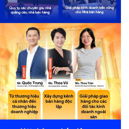
Giải pháp kinh doanh bền vững
Quy tụ các chuyên gia, nhà
cho Nhà bán hàng
quảng cáo, nhà bán hàng
Từ thương hiệu
Xây dựng kênh
Giải pháp giao
cá nhân đến
bán hàng độc
hàng cho các
thương hiệu
lập
đối tác kinh
doanh nghiệp
doanh ngoài
sàn