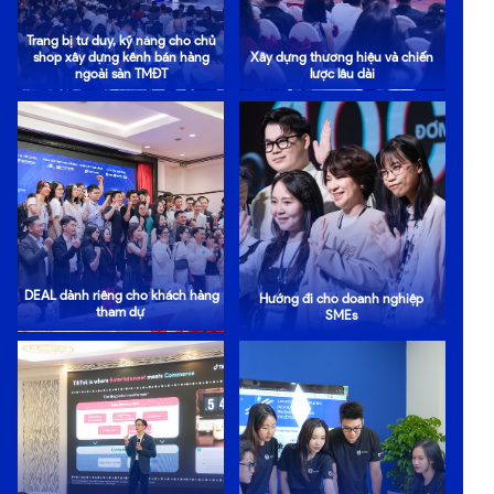
Trang bị tư duy, kỹ năng cho chủ
shop xây dựng kênh bán hàng
Xây dựng thương hiệu và chiến
ngoài sàn TMĐT
lược lâu dài
DEAL dành riêng cho khách hàng
Hướng đi cho doanh nghiệp
tham dự
SMEs