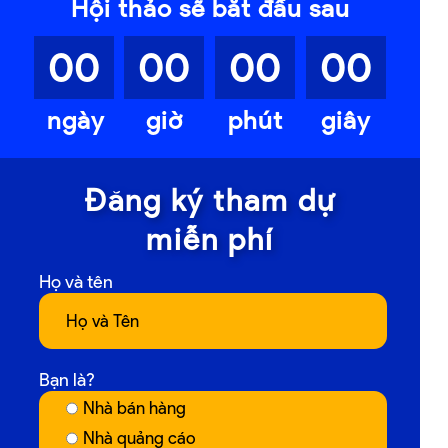
Hội thảo sẽ bắt đầu sau
00
00
00
00
ngày
giờ
phút
giây
Đăng ký tham dự
miễn phí
Họ và tên
Bạn là?
Nhà bán hàng
Nhà quảng cáo