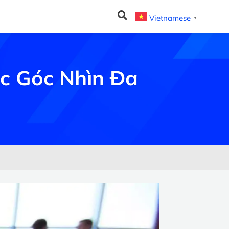
Vietnamese
▼
c Góc Nhìn Đa