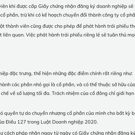
viên khi được cấp Giấy chứng nhận đăng ký doanh nghiệp sẽ 
ổ phần, trừ khi có kế hoạch chuyển đổi thành công ty cổ phầ
ột thành viên cũng được cho phép để phát hành trái phiếu t
liên quan. Việc phát hành trái phiếu riêng lẻ sẽ tuân thủ mọ
iệp đặc trưng, thể hiện những đặc điểm chính rất riêng như:
hành các phần nhỏ gọi là cổ phần, và có thể thuộc sở hữu của
 chế về số lượng tối đa. Trách nhiệm của cổ đông chỉ giới hạ
ó quyền tự do chuyển nhượng cổ phần của mình cho bất kỳ bên
của Điều 127 trong Luật Doanh nghiệp 2020.
tư cách pháp nhân ngay từ ngày có Giấy chứng nhận đăng ký