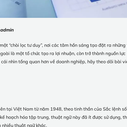
:
admin
ột “chòi lọc tư duy”, nơi các tâm hồn sáng tạo đặt ra những 
oài là một tổ chức tạo ra lợi nhuận, còn trở thành nguồn lực 
 cái nhìn tổng quan hơn về doanh nghiệp, hãy theo dõi bài vi
iên tại Việt Nam từ năm 1948, theo tinh thần của Sắc lệnh 
 kế hoạch hóa tập trung, thuật ngữ này đã ít được sử dụng, t
và nhiều thuật ngữ khác.