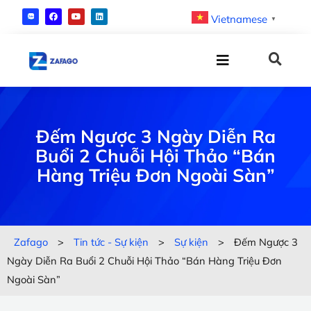
Vietnamese
▼
Đếm Ngược 3 Ngày Diễn Ra
Buổi 2 Chuỗi Hội Thảo “Bán
Hàng Triệu Đơn Ngoài Sàn”
Zafago
>
Tin tức - Sự kiện
>
Sự kiện
>
Đếm Ngược 3
Ngày Diễn Ra Buổi 2 Chuỗi Hội Thảo “Bán Hàng Triệu Đơn
Ngoài Sàn”