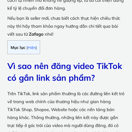
cách tự nhiên mà không hề gượng ép, từ đó cải thiện đáng
kể tỷ lệ chuyển đổi đơn hàng.
Nếu bạn là seller mới, chưa biết cách thực hiện chiêu thức
này thì hãy tham khảo ngay hướng dẫn chi tiết qua bài
viết sau từ
Zafago
nhé!
Mục lục
[
Hiện
]
Vì sao nên đăng video TikTok
có gắn link sản phẩm?
Trên TikTok, link sản phẩm thường là các đường liên kết trỏ
về trang web chính của thương hiệu như: gian hàng
TikTok Shop, Shopee, Website hoặc các nền tảng bán
hàng khác. Thông thường, những liên kết này được gắn
trực tiếp ở góc trái của video mà người dùng đăng, đó có