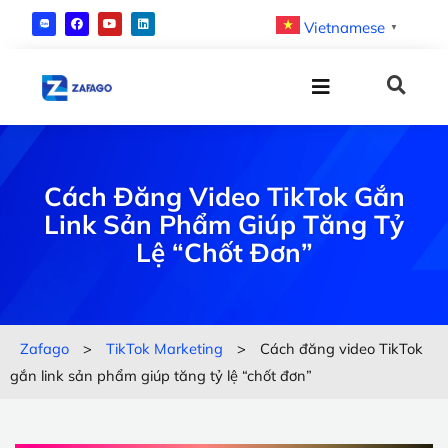
Vietnamese
▼
Cách Đăng Video TikTok Gắn
Link Sản Phẩm Giúp Tăng Tỷ
Lệ “chốt Đơn”
Zafago
>
TikTok Marketing
>
Cách đăng video TikTok
gắn link sản phẩm giúp tăng tỷ lệ “chốt đơn”