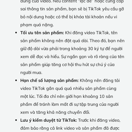
dung của video. Nếu content “lạc đề” hoặc cung cấp
sai thông tin sản phẩm, bạn sẽ bị TikTok yêu cầu gỡ
bỏ nội dung hoặc có thể bị khóa tài khoản nếu vi
phạm quá nặng.
Tối ưu tên sản phẩm:
Khi đăng video TikTok, tên
sản phẩm không nên đặt quá dài. Theo đó, bạn nên
giữ độ dài vừa phải trong khoảng 30 ký tự để người
xem dễ đọc và hiểu. Sự ngắn gọn và rõ ràng của tên
sản phẩm giúp tăng cơ hội thu hút sự chú ý của
người mua.
Hạn chế số lượng sản phẩm:
Không nên đăng tải
video TikTok gắn quá quá nhiều sản phẩm cùng
một lúc. Tối đa chỉ nên giới hạn khoảng 10 sản
phẩm để tránh làm mất đi sự tập trung của người
xem và tăng khả năng chuyển đổi.
Lưu ý kiểm duyệt từ TikTok:
Trước khi đăng video,
đảm bảo rằng cả link video và sản phẩm đã được