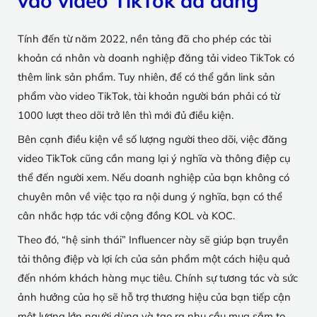
vào video TikTok đã đăng
Tính đến từ năm 2022, nền tảng đã cho phép các tài
khoản cá nhân và doanh nghiệp đăng tải video TikTok có
thêm link sản phẩm. Tuy nhiên, để có thể gắn link sản
phẩm vào video TikTok, tài khoản người bán phải có từ
1000 lượt theo dõi trở lên thì mới đủ điều kiện.
Bên cạnh điều kiện về số lượng người theo dõi, việc đăng
video TikTok cũng cần mang lại ý nghĩa và thông điệp cụ
thể đến người xem. Nếu doanh nghiệp của bạn không có
chuyên môn về việc tạo ra nội dung ý nghĩa, bạn có thể
cân nhắc hợp tác với cộng đồng KOL và KOC.
Theo đó, “hệ sinh thái” Influencer này sẽ giúp bạn truyền
tải thông điệp và lợi ích của sản phẩm một cách hiệu quả
đến nhóm khách hàng mục tiêu. Chính sự tương tác và sức
ảnh hưởng của họ sẽ hỗ trợ thương hiệu của bạn tiếp cận
một lượng lớn người dùng và tạo ra nhu cầu mua sắm to