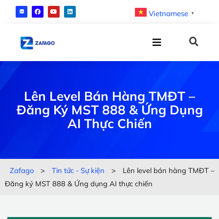
Vietnamese
▼
Lên Level Bán Hàng TMĐT –
Đăng Ký MST 888 & Ứng Dụng
AI Thực Chiến
Zafago
>
Tin tức - Sự kiện
>
Lên level bán hàng TMĐT –
Đăng ký MST 888 & Ứng dụng AI thực chiến