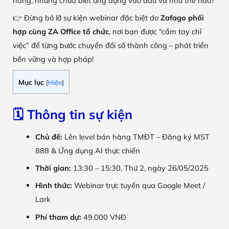
hàng, nhưng chưa biết ứng dụng vào đâu và như thế nào?
👉 Đừng bỏ lỡ sự kiện webinar đặc biệt do
Zafago phối
hợp cùng ZA Office tổ chức
, nơi bạn được “cầm tay chỉ
việc” để từng bước chuyển đổi số thành công – phát triển
bền vững và hợp pháp!
Mục lục
[
Hiện
]
🗓 Thông tin sự kiện
Chủ đề:
Lên level bán hàng TMĐT – Đăng ký MST
888 & Ứng dụng AI thực chiến
Thời gian:
13:30 – 15:30, Thứ 2, ngày 26/05/2025
Hình thức:
Webinar trực tuyến qua Google Meet /
Lark
Phí tham dự:
49.000 VNĐ