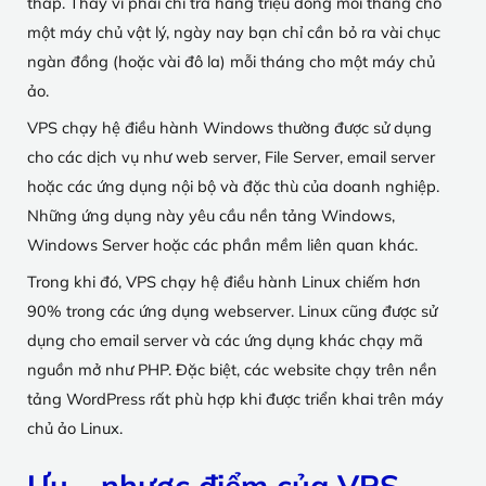
thấp. Thay vì phải chi trả hàng triệu đồng mỗi tháng cho
một máy chủ vật lý, ngày nay bạn chỉ cần bỏ ra vài chục
ngàn đồng (hoặc vài đô la) mỗi tháng cho một máy chủ
ảo.
VPS chạy hệ điều hành Windows thường được sử dụng
cho các dịch vụ như web server, File Server, email server
hoặc các ứng dụng nội bộ và đặc thù của doanh nghiệp.
Những ứng dụng này yêu cầu nền tảng Windows,
Windows Server hoặc các phần mềm liên quan khác.
Trong khi đó, VPS chạy hệ điều hành Linux chiếm hơn
90% trong các ứng dụng webserver. Linux cũng được sử
dụng cho email server và các ứng dụng khác chạy mã
nguồn mở như PHP. Đặc biệt, các website chạy trên nền
tảng WordPress rất phù hợp khi được triển khai trên máy
chủ ảo Linux.
Ưu – nhược điểm của VPS