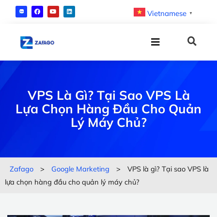
Vietnamese
▼
VPS Là Gì? Tại Sao VPS Là
Lựa Chọn Hàng Đầu Cho Quản
Lý Máy Chủ?
Zafago
>
Google Marketing
>
VPS là gì? Tại sao VPS là
lựa chọn hàng đầu cho quản lý máy chủ?