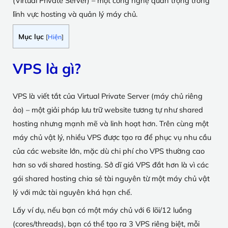
(Virtual Private Server) – một công nghệ quan trọng trong
lĩnh vực hosting và quản lý máy chủ.
Mục lục
[
Hiện
]
VPS là gì?
VPS là viết tắt của Virtual Private Server (máy chủ riêng
ảo) – một giải pháp lưu trữ website tương tự như shared
hosting nhưng mạnh mẽ và linh hoạt hơn. Trên cùng một
máy chủ vật lý, nhiều VPS được tạo ra để phục vụ nhu cầu
của các website lớn, mặc dù chi phí cho VPS thường cao
hơn so với shared hosting. Sở dĩ giá VPS đắt hơn là vì các
gói shared hosting chia sẻ tài nguyên từ một máy chủ vật
lý với mức tài nguyên khá hạn chế.
Lấy ví dụ, nếu bạn có một máy chủ với 6 lõi/12 luồng
(cores/threads), bạn có thể tạo ra 3 VPS riêng biệt, mỗi