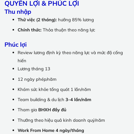
QUYỀN LỢI & PHÚC LỢI
Thu nhập
Thử việc (2 tháng):
hưởng 85% lương
Chính thức:
Thỏa thuận theo năng lực
Phúc lợi
Review lương định kỳ theo năng lực và mức độ cống
hiến
Lương tháng 13
12 ngày phép/năm
Khám sức khỏe tổng quát 1 lần/năm
Team building & du lịch
3–4 lần/năm
Tham gia
BHXH đầy đủ
Thưởng theo hiệu quả kinh doanh quý/năm
Work From Home 4 ngày/tháng