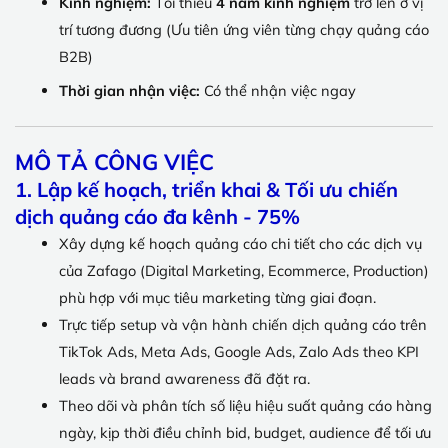
Kinh nghiệm:
Tối thiểu
4 năm kinh nghiệm
trở lên ở vị
trí tương đương (Ưu tiên ứng viên từng chạy quảng cáo
B2B)
Thời gian nhận việc:
Có thể nhận việc ngay
MÔ TẢ CÔNG VIỆC
1. Lập kế hoạch, triển khai & Tối ưu chiến
dịch quảng cáo đa kênh - 75%
Xây dựng kế hoạch quảng cáo chi tiết cho các dịch vụ
của Zafago (Digital Marketing, Ecommerce, Production)
phù hợp với mục tiêu marketing từng giai đoạn.
Trực tiếp setup và vận hành chiến dịch quảng cáo trên
TikTok Ads, Meta Ads, Google Ads, Zalo Ads theo KPI
leads và brand awareness đã đặt ra.
Theo dõi và phân tích số liệu hiệu suất quảng cáo hàng
ngày, kịp thời điều chỉnh bid, budget, audience để tối ưu