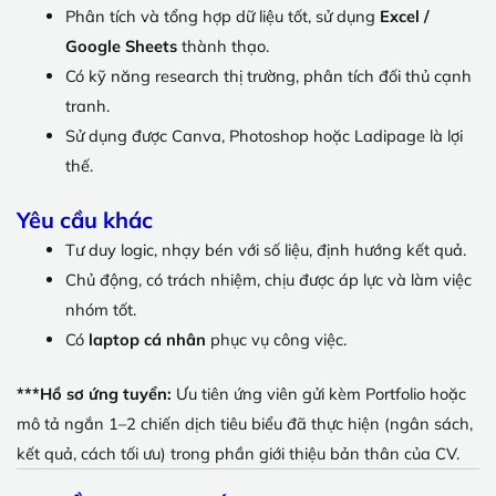
Phân tích và tổng hợp dữ liệu tốt, sử dụng
Excel /
Google Sheets
thành thạo.
Có kỹ năng research thị trường, phân tích đối thủ cạnh
tranh.
Sử dụng được Canva, Photoshop hoặc Ladipage là lợi
thế.
Yêu cầu khác
Tư duy logic, nhạy bén với số liệu, định hướng kết quả.
Chủ động, có trách nhiệm, chịu được áp lực và làm việc
nhóm tốt.
Có
laptop cá nhân
phục vụ công việc.
***Hồ sơ ứng tuyển:
Ưu tiên ứng viên gửi kèm Portfolio hoặc
mô tả ngắn 1–2 chiến dịch tiêu biểu đã thực hiện (ngân sách,
kết quả, cách tối ưu) trong phần giới thiệu bản thân của CV.