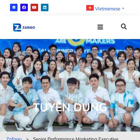
Vietnamese
▼
TUYỂN DỤNG
Zafago
>
Senior Performance Marketing Executive