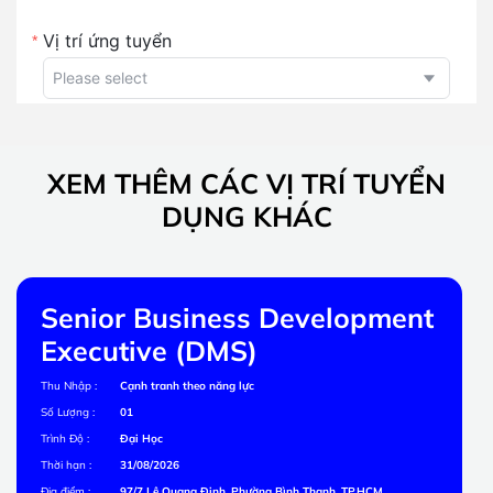
XEM THÊM CÁC VỊ TRÍ TUYỂN
DỤNG KHÁC
nt
Accountant Executive
Thu Nhập :
8.000.000 - 10.000.000 đồng/tháng
Số Lượng :
01
Trình Độ :
Cao Đẳng, Đại Học
Thời hạn :
31/08/2026
Địa điểm :
97/7 Lê Quang Định, Phường Bình Thạnh, TP.HCM