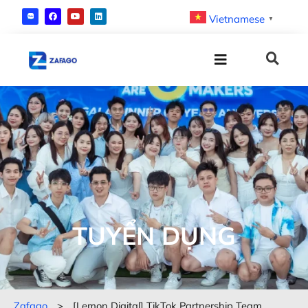
Vietnamese
▼
TUYỂN DỤNG
Zafago
>
[Lemon Digital] TikTok Partnership Team