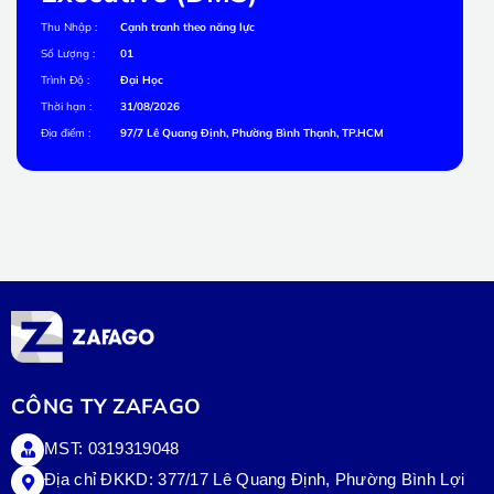
Thu Nhập :
Cạnh tranh theo năng lực
Số Lượng :
01
Trình Độ :
Đại Học
Thời hạn :
31/08/2026
Địa điểm :
97/7 Lê Quang Định, Phường Bình Thạnh, TP.HCM
CÔNG TY ZAFAGO
MST: 0319319048
Địa chỉ ĐKKD: 377/17 Lê Quang Định, Phường Bình Lợi